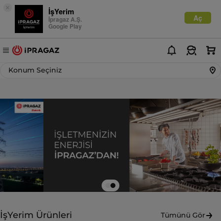
×
İşYerim
Aç
İpragaz A.Ş.
Google Play
Konum Seçiniz
…
İşYerim Ürünleri
Tümünü Gör